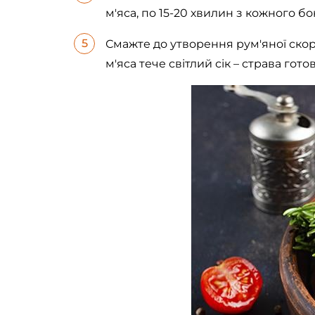
м'яса, по 15-20 хвилин з кожного бо
Смажте до утворення рум'яної скорин
м'яса тече світлий сік – страва готов