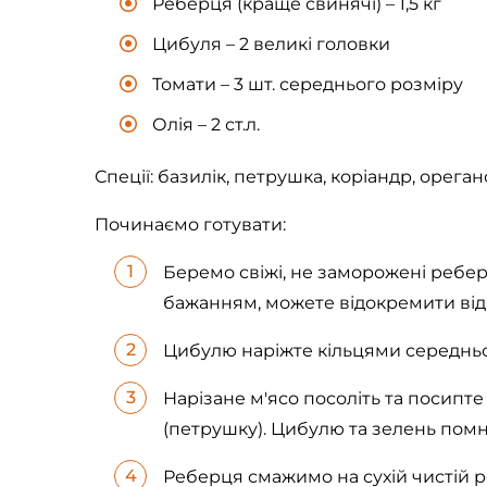
Реберця (краще свинячі) – 1,5 кг
Цибуля – 2 великі головки
Томати – 3 шт. середнього розміру
Олія – 2 ст.л.
Спеції: базилік, петрушка, коріандр, орегано
Починаємо готувати:
Беремо свіжі, не заморожені ребер
бажанням, можете відокремити від 
Цибулю наріжте кільцями середньо
Нарізане м'ясо посоліть та посипте 
(петрушку). Цибулю та зелень помн
Реберця смажимо на сухій чистій р