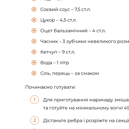
Соєвий соус – 7,5 ст.л.
Цукор – 4,5 ст.л.
Оцет бальзамічний – 4 ст.л.
Часник – 3 зубчики невеликого розм
Кетчуп – 9 ст.л.
Вода – 1 літр
Сіль, перець – за смаком
Починаємо готувати:
Для приготування маринаду змішайте
та готуйте на мінімальному вогні 4
Дістаньте ребра і розріжте на секції