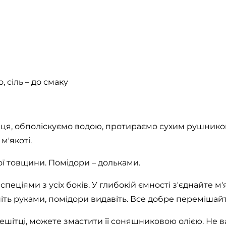
, сіль – до смаку
ця, обполіскуємо водою, протираємо сухим рушником 
м'якоті.
ї товщини. Помідори – дольками.
спеціями з усіх боків. У глибокій ємності з'єднайте м
іть руками, помідори видавіть. Все добре перемішайт
ешітці, можете змастити її соняшниковою олією. Не 