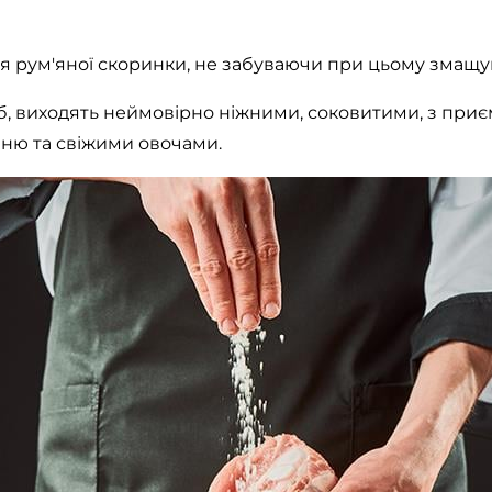
я рум'яної скоринки, не забуваючи при цьому змащув
іб, виходять неймовірно ніжними, соковитими, з при
ню та свіжими овочами.