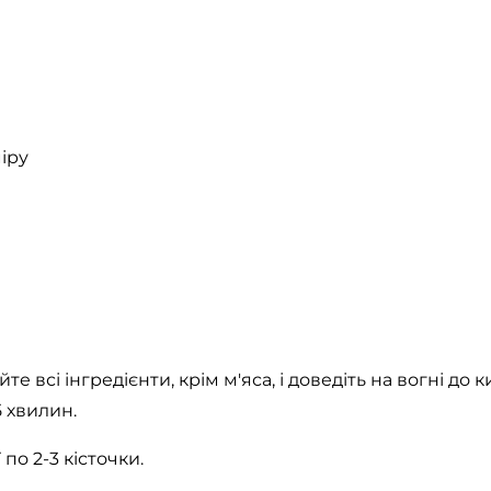
іру
 всі інгредієнти, крім м'яса, і доведіть на вогні до 
5 хвилин.
 по 2-3 кісточки.