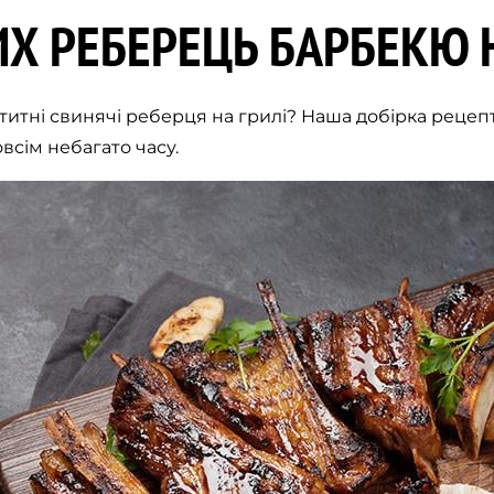
Х РЕБЕРЕЦЬ БАРБЕКЮ Н
титні свинячі реберця на грилі? Наша добірка рецеп
всім небагато часу.