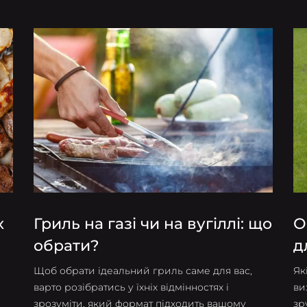
х
Гриль на газі чи на вугіллі: що
О
обрати?
д
к
Щоб обрати ідеальний гриль саме для вас,
Як
варто розібратись у їхніх відмінностях і
ви
зрозуміти, який формат підходить вашому
зр