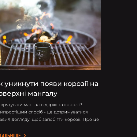
к уникнути появи корозії на
оверхні мангалу
 врятувати мангал від іржі та корозії?
йпростіший спосіб - це дотримуватися
авил догляду, щоб запобігти корозії. Про це
 розповімо докладніше.
ТАЛЬНІШЕ