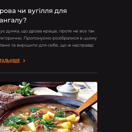
рова чи вугілля для
ангалу?
нує думка, що дрова краще, проте не все так
тегорично. Пропонуємо розібратися в цьому
танні та вирішити для себе, що ж насправді
рто обирати і в якій ситуації.
ТАЛЬНІШЕ