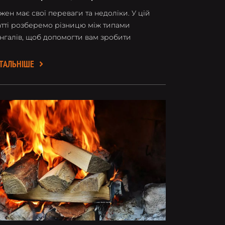
и вбудований
жен має свої переваги та недоліки. У цій
атті розберемо різницю між типами
нгалів, щоб допомогти вам зробити
авильний вибір.
ТАЛЬНІШЕ