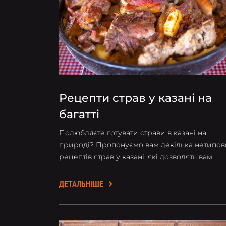
Рецепти страв у казані на
багатті
Полюбляєте готувати страви в казані на
природі? Пропонуємо вам декілька нетипов
рецептів страв у казані, які дозволять вам
ближче познайомитися з української,
грузинською та угорською кухнею.
ДЕТАЛЬНІШЕ