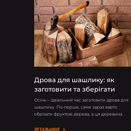
Дрова для шашлику: як
заготовити та зберігати
вдома
Осінь – ідеальний час заготовити дрова для
шашлику. По-перше, саме зараз варто
обрізати фруктові дерева, а ця деревина
найкраще підходить для смаження м'яса. По
друге, восени рух соку зупиняється, тому
ДЕТАЛЬНІШЕ