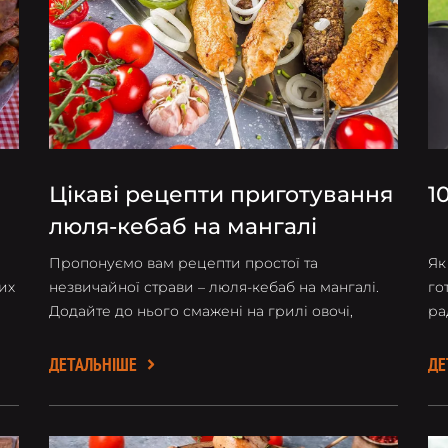
Цікаві рецепти приготування
1
люля-кебаб на мангалі
Пропонуємо вам рецепти простої та
Як
их
незвичайної страви – люля-кебаб на мангалі.
го
Додайте до нього смажені на грилі овочі,
ра
пляшечку гарного грузинського вина – і
ос
теплий тематичний вечір вам гарантовано.
пі
ДЕТАЛЬНІШЕ
ДЕ