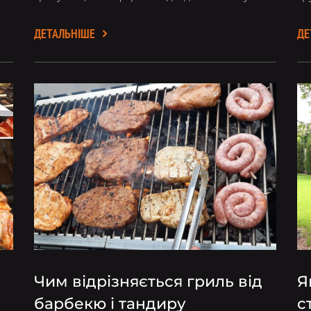
стилю приготування.
ДЕТАЛЬНІШЕ
ДЕ
Чим відрізняється гриль від
Я
барбекю і тандиру
с