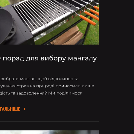
0 порад для вибору мангалу
 вибрати мангал, щоб відпочинок та
тування страв на природі приносили лише
дість та задоволення? Ми поділимося
новними правилами, які допоможуть
дібрати оптимальне для вас рішення.
ТАЛЬНІШЕ