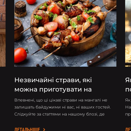
Незвичайні страви, які
Я
можна приготувати на
п
мангалі
Впевнені, що ці цікаві страви на мангалі не
Як
залишать байдужими ні вас, ні ваших гостей.
На
Слідкуйте за статтями на нашому блозі, де
пр
-
регулярно публікуємо рецепти смачних страв
ми
на мангалі.
ДЕТАЛЬНІШЕ
ДЕ