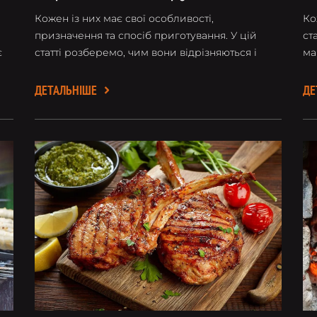
ч
Кожен із них має свої особливості,
Ко
призначення та спосіб приготування. У цій
ст
є
статті розберемо, чим вони відрізняються і
ма
який варіант обрати для вашої зони
пр
відпочинку.
ДЕТАЛЬНІШЕ
ДЕ