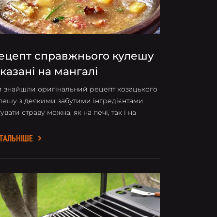
ецепт справжнього кулешу
 казані на мангалі
 знайшли оригінальний рецепт козацького
лешу з деякими забутими інгредієнтами.
тувати страву можна, як на печі, так і на
дкритому вогні
ТАЛЬНІШЕ