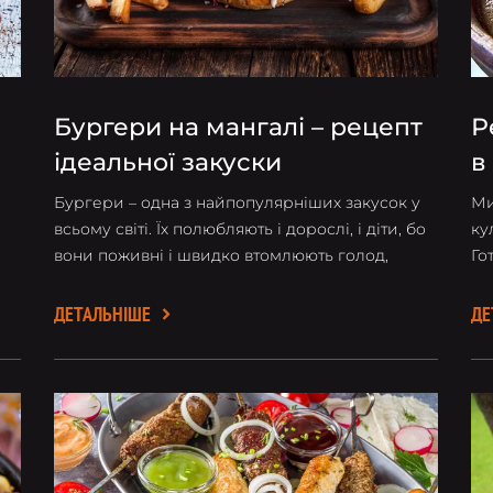
Бургери на мангалі – рецепт
Р
ідеальної закуски
в
Бургери – одна з найпопулярніших закусок у
Ми
всьому світі. Їх полюбляють і дорослі, і діти, бо
ку
вони поживні і швидко втомлюють голод,
Го
особливо на природі. Проте мало хто готує
ві
бургери на мангалі. І дарма!
ДЕТАЛЬНІШЕ
ДЕ