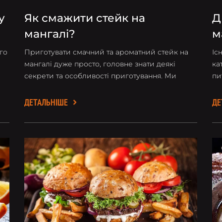
у
Як смажити стейк на
Д
мангалі?
м
го
Приготувати смачний та ароматний стейк на
Іс
мангалі дуже просто, головне знати деякі
ка
секрети та особливості приготування. Ми
пи
розповімо, як приготувати стейк на мангалі не
ва
гірше ніж професійний шеф-кухар, а може
ДЕТАЛЬНІШЕ
ДЕ
навіть краще.