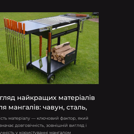
гляд найкращих матеріалів
ля мангалів: чавун, сталь,
ортен
ість матеріалу — ключовий фактор, який
значає довговічність, зовнішній вигляд і
учність у користуванні мангалом