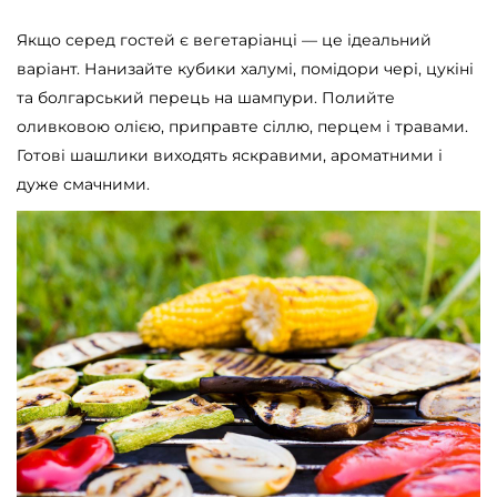
Якщо серед гостей є вегетаріанці — це ідеальний
варіант. Нанизайте кубики халумі, помідори чері, цукіні
та болгарський перець на шампури. Полийте
оливковою олією, приправте сіллю, перцем і травами.
Готові шашлики виходять яскравими, ароматними і
дуже смачними.