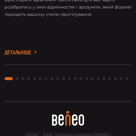
розібратись у їхніх відмінностях і зрозуміти, який формат
до
підходить вашому стилю приготування.
к
ДЕТАЛЬНІШЕ
Д
©2022 - 2026
Інтернет-магазин BENEO