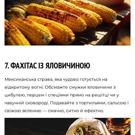
7. ФАХІТАС ІЗ ЯЛОВИЧИНОЮ
Мексиканська страва, яка чудово готується на
відкритому вогні. Обсмажте смужки яловичини з
цибулею, перцем і спеціями прямо на решітці чи у
чавунній сковороді. Подавайте з тортильями, сальсою і
свіжою зеленню — смачно, ситно й ефектно.