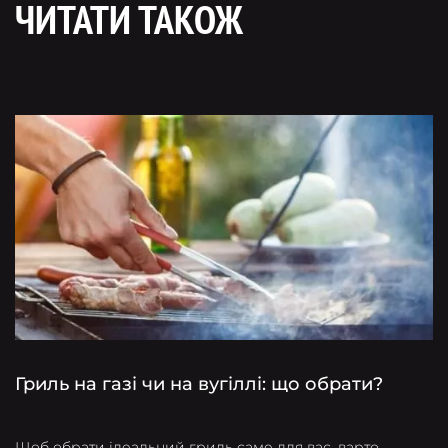
ЧИТАТИ ТАКОЖ
Гриль на газі чи на вугіллі: що обрати?
О
ч
Щоб обрати ідеальний гриль саме для вас, варто
Я