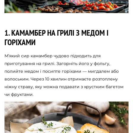
1. КАМАМБЕР НА ГРИЛІ З МЕДОМ І
ГОРІХАМИ
М’який сир камамбер чудово підходить для
приготування на грилі. Загорніть його у фольгу,
полийте медом і посипте горіхами — мигдалем або
волоським. Через 10 хвилин отримаєте розтоплену
ніжну страву, яку можна подавати з хрустким багетом
чи фруктами.