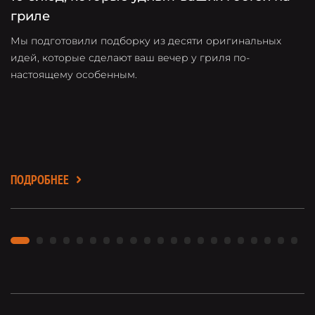
гриле
Мы подготовили подборку из десяти оригинальных
О
идей, которые сделают ваш вечер у гриля по-
о
настоящему особенным.
в
л
ПОДРОБНЕЕ
П