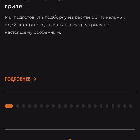
гриле
Мы подготовили подборку из десяти оригинальных
О
идей, которые сделают ваш вечер у гриля по-
о
настоящему особенным.
в
л
ПОДРОБНЕЕ
П