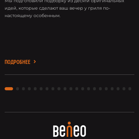
Мы подготовили подборку из десяти оригинальных
О
идей, которые сделают ваш вечер у гриля по-
о
настоящему особенным.
в
л
ПОДРОБНЕЕ
П