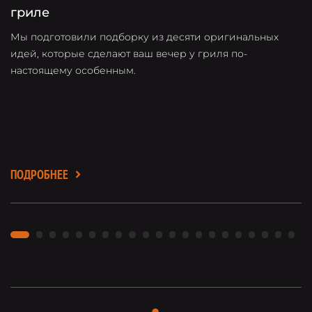
гриле
Мы подготовили подборку из десяти оригинальных
О
идей, которые сделают ваш вечер у гриля по-
о
настоящему особенным.
в
л
ПОДРОБНЕЕ
П